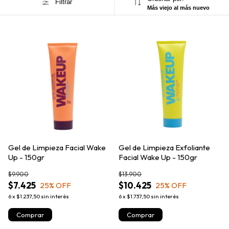
Filtrar
Más viejo al más nuevo
Gel de Limpieza Facial Wake
Gel de Limpieza Exfoliante
Up - 150gr
Facial Wake Up - 150gr
$9.900
$13.900
$7.425
$10.425
25
% OFF
25
% OFF
6
x
$1.237,50
sin interés
6
x
$1.737,50
sin interés