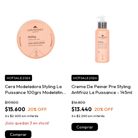
HOTSALE 2026
HOTSALE 2026
Cera Modeladora Styling La
Crema De Peinar Pre Styling
Puissance 100grs Modelating
Antifrizz La Puissance - 145ml
Wax
$19.500
$16.800
$15.600
$13.440
20
% OFF
20
% OFF
6
x
$2.600
sin interés
6
x
$2.240
sin interés
¡Solo quedan
3
en stock!