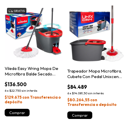
GRATIS
Vileda Easy Wring Mopa De
Trapeador Mopa Microfibra,
Microfibra Balde Secado
Cubeta Con Pedal Unixcen
Pedal Negro Y Rojo
Rojo
$136.500
$84.489
6
x
$22.750
sin interés
6
x
$14.081,50
sin interés
$129.675
con
Transferencia o
$80.264,55
con
depósito
Transferencia o depósito