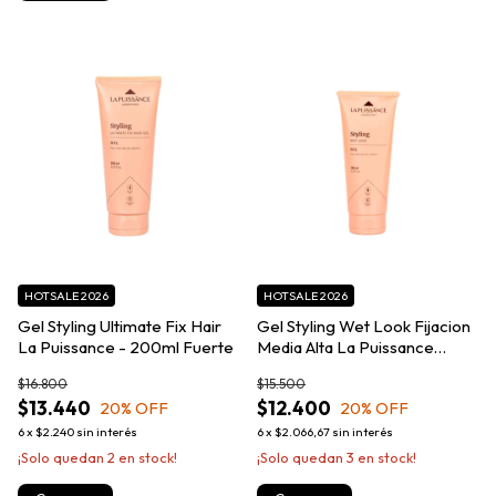
HOTSALE 2026
HOTSALE 2026
Gel Styling Ultimate Fix Hair
Gel Styling Wet Look Fijacion
La Puissance - 200ml Fuerte
Media Alta La Puissance
200ml
$16.800
$15.500
$13.440
$12.400
20
% OFF
20
% OFF
6
x
$2.240
sin interés
6
x
$2.066,67
sin interés
¡Solo quedan
2
en stock!
¡Solo quedan
3
en stock!