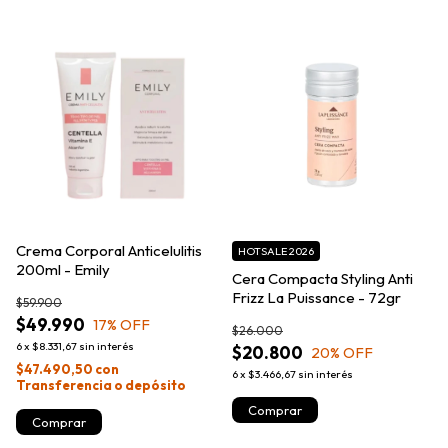
Crema Corporal Anticelulitis
HOTSALE 2026
200ml - Emily
Cera Compacta Styling Anti
Frizz La Puissance - 72gr
$59.900
$49.990
17
% OFF
$26.000
6
x
$8.331,67
sin interés
$20.800
20
% OFF
$47.490,50
con
6
x
$3.466,67
sin interés
Transferencia o depósito