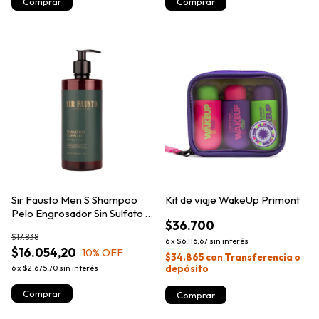
Sir Fausto Men S Shampoo
Kit de viaje WakeUp Primont
Pelo Engrosador Sin Sulfato X
$36.700
500ml
$17.838
6
x
$6.116,67
sin interés
$16.054,20
10
% OFF
$34.865
con
Transferencia o
6
x
$2.675,70
sin interés
depósito