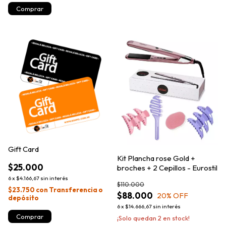
Gift Card
Kit Plancha rose Gold +
$25.000
broches + 2 Cepillos - Eurostil
6
x
$4.166,67
sin interés
$110.000
$23.750
con
Transferencia o
$88.000
20
% OFF
depósito
6
x
$14.666,67
sin interés
Comprar
¡Solo quedan
2
en stock!