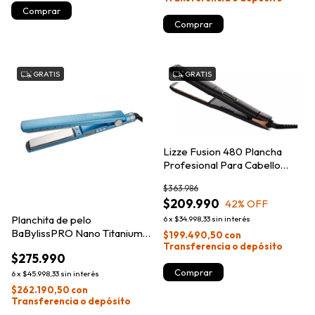
GRATIS
GRATIS
Lizze Fusion 480 Plancha
Profesional Para Cabello
Alisado
$363.986
$209.990
42
% OFF
Planchita de pelo
6
x
$34.998,33
sin interés
BaBylissPRO Nano Titanium
$199.490,50
con
Iónica Digital 4091
Transferencia o depósito
$275.990
6
x
$45.998,33
sin interés
$262.190,50
con
Transferencia o depósito