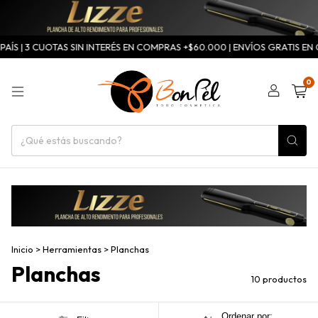
ÍS | 3 CUOTAS SIN INTERÉS EN COMPRAS +$60.000 | ENVÍOS GRATIS EN C
0
Inicio
>
Herramientas
>
Planchas
Planchas
10 productos
Ordenar por: