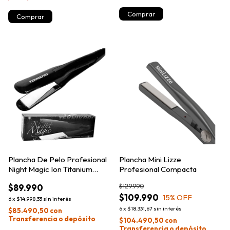
Plancha De Pelo Profesional
Plancha Mini Lizze
Night Magic Ion Titanium
Profesional Compacta
Teknikpro
$89.990
$129.990
$109.990
15
% OFF
6
x
$14.998,33
sin interés
6
x
$18.331,67
sin interés
$85.490,50
con
Transferencia o depósito
$104.490,50
con
Transferencia o depósito