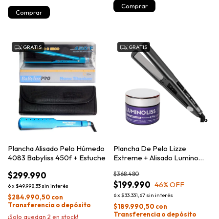
GRATIS
GRATIS
Plancha Alisado Pelo Húmedo
Plancha De Pelo Lizze
4083 Babyliss 450f + Estuche
Extreme + Alisado Lumino
Liss 250g
$299.990
$368.480
$199.990
46
% OFF
6
x
$49.998,33
sin interés
6
x
$33.331,67
sin interés
$284.990,50
con
Transferencia o depósito
$189.990,50
con
Transferencia o depósito
¡Solo quedan
2
en stock!