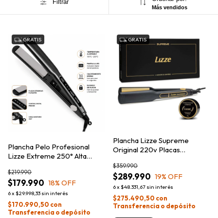
Filtrar
Más vendidos
GRATIS
GRATIS
Plancha Lizze Supreme
Plancha Pelo Profesional
Original 220v Placas
Lizze Extreme 250° Alta
Profesionales
Temperatura
$359.990
$219.990
$289.990
19
% OFF
$179.990
18
% OFF
6
x
$48.331,67
sin interés
6
x
$29.998,33
sin interés
$275.490,50
con
$170.990,50
con
Transferencia o depósito
Transferencia o depósito