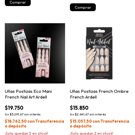
Comprar
Uñas Postizas Eco Mani
Uñas Postizas French Ombre
French Nail Art Ardell
French Ardell
$19.750
$15.850
6
x
$3.291,67
sin interés
6
x
$2.641,67
sin interés
$18.762,50
con
Transferencia
$15.057,50
con
Transferencia
o depósito
o depósito
¡Solo quedan
5
en stock!
¡Solo quedan
2
en stock!