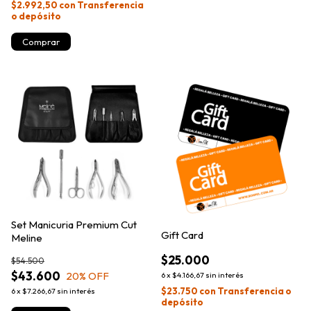
$2.992,50
con
Transferencia
o depósito
Set Manicuria Premium Cut
Gift Card
Meline
$25.000
$54.500
$43.600
20
% OFF
6
x
$4.166,67
sin interés
$23.750
con
Transferencia o
6
x
$7.266,67
sin interés
depósito