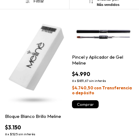
Filtrar
Más vendidos
Pincel y Aplicador de Gel
Meline
$4.990
6
x
$831,67
sin interés
$4.740,50
con
Transferencia
o depósito
Bloque Blanco Brillo Meline
$3.150
6
x
$525
sin interés