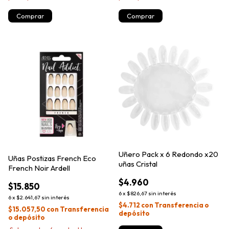
Uñero Pack x 6 Redondo x20
Uñas Postizas French Eco
uñas Cristal
French Noir Ardell
$4.960
$15.850
6
x
$826,67
sin interés
6
x
$2.641,67
sin interés
$4.712
con
Transferencia o
$15.057,50
con
Transferencia
depósito
o depósito